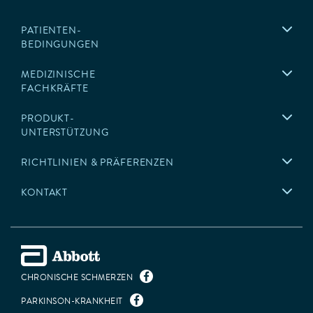
Anwendungsgebiete:
Uni- oder bilaterale Stimulation des Thalamus, des
PATIENTEN-
Globus pallidus internus (GPi) oder des
BEDINGUNGEN
Nucleus subthalamicus (STN) bei Patienten mit Levodopa-
responsivem Parkinson-Syndrom.
MEDIZINISCHE
Uni- oder bilaterale Stimulation des
FACHKRÄFTE
Nucleus ventralis intermedius (VIM) des Thalamus zur
Behandlung von funktionseinschränkendem Tremor.
PRODUKT-
Uni- oder bilaterale Stimulation des
UNTERSTÜTZUNG
Globus pallidus internus (GPi) oder des
Nucleus subthalamicus (STN) zur Behandlung
RICHTLINIEN & PRÄFERENZEN
therapierefraktärer chronischer Dystonien, einschließlich
primärer und sekundärer Dystonien, bei Patienten ab dem Alter
KONTAKT
von 7 Jahren.
Kontraindikationen
Die Implantation dieses Neurostimulationssystems ist bei folgenden
Patienten kontraindiziert:
CHRONISCHE SCHMERZEN
Patienten, bei denen die Teststimulation die Symptome nicht
effektiv kontrollieren konnte.
PARKINSON-KRANKHEIT
Patienten, die nicht in der Lage sind, das System