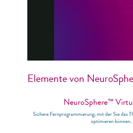
Elemente von NeuroSphe
NeuroSphere™ Virtua
Sichere Fernprogrammierung, mit der Sie das T
optimieren können.