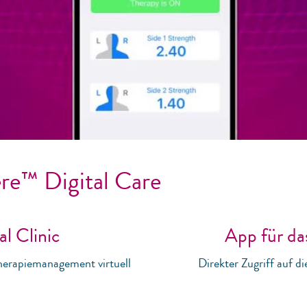
re™ Digital Care
l Clinic
App für da
herapiemanagement virtuell
Direkter Zugriff auf d