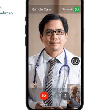
p
rnehmen