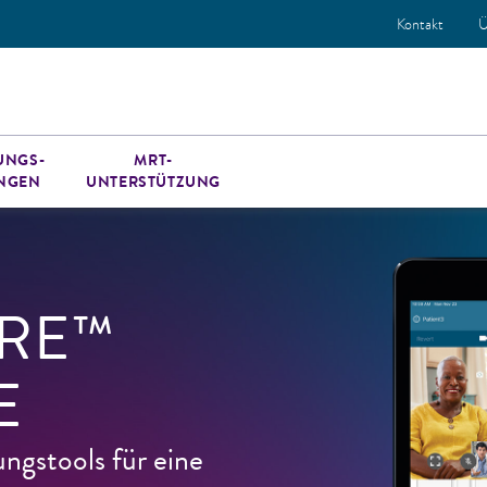
Kontakt
Ü
UNGS-
MRT-
NGEN
UNTERSTÜTZUNG
RE™
E
ungstools für eine